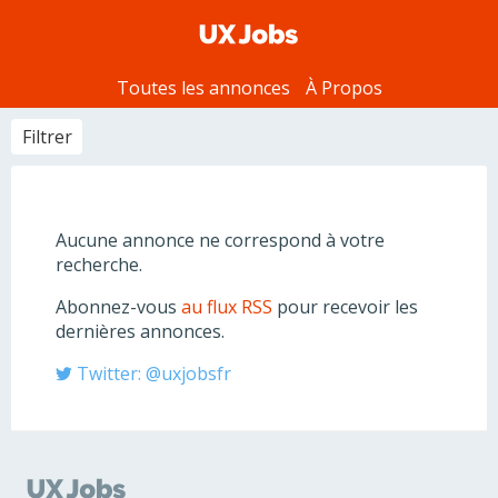
Toutes les annonces
À Propos
Filtrer
Tous les contrats
CDI
Aucune annonce ne correspond à votre
CDD
recherche.
Stage
Freelance/Agence
Abonnez-vous
au flux RSS
pour recevoir les
Autre
dernières annonces.
Twitter: @uxjobsfr
Toutes les zones