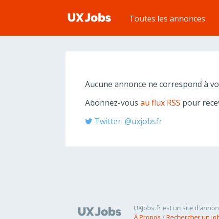
Toutes les annonces
Aucune annonce ne correspond à vot
Abonnez-vous
au flux RSS
pour recev
Twitter: @uxjobsfr
UXJobs.fr est un site d'annon
À Propos
/
Rechercher un jo